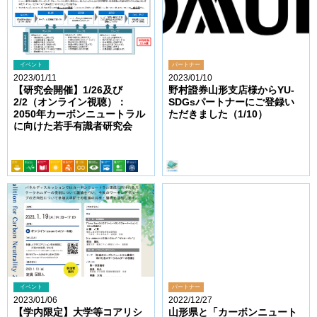
イベント
パートナー
2023/01/11
2023/01/10
【研究会開催】1/26及び
野村證券山形支店様からYU-
2/2（オンライン視聴）：
SDGsパートナーにご登録い
2050年カーボンニュートラル
ただきました（1/10）
に向けた若手有識者研究会
イベント
パートナー
2023/01/06
2022/12/27
【学内限定】大学等コアリシ
山形県と「カーボンニュート