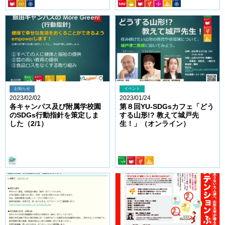
お知らせ
イベント
2023/02/02
2023/01/24
各キャンパス及び附属学校園
第８回YU-SDGsカフェ「どう
のSDGs行動指針を策定しま
する山形!? 教えて城戸先
した（2/1）
生！」（オンライン）