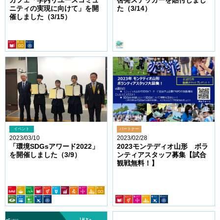
カフェ「学内リユースコミュ
啓発ステッカーを貼付しまし
ニティの実現に向けて」を開
た（3/14）
催しました（3/15）
イベント
パートナー
2023/03/10
2023/02/28
「環境SDGsアワード2022」
2023モンテディオ山形 ボラ
を開催しました（3/9）
ンティアスタッフ募集【試合
観戦無料！】