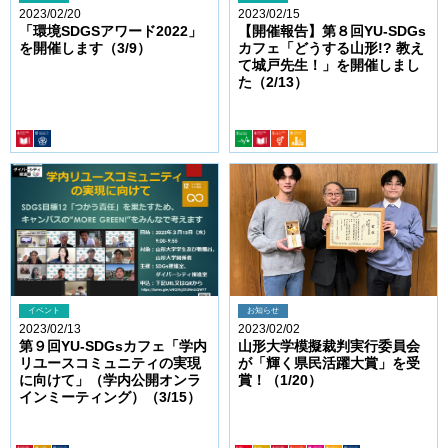
2023/02/20
2023/02/15
「環境SDGSアワード2022」
【開催報告】第８回YU-SDGs
を開催します（3/9）
カフェ「どうする山形!? 教え
て城戸先生！」を開催しまし
た（2/13）
イベント
お知らせ
2023/02/13
2023/02/02
第９回YU-SDGsカフェ「学内
山形大学模擬裁判実行委員会
リユースコミュニティの実現
が「輝く県民活躍大賞」を受
に向けて」（学内公開オンラ
賞！（1/20）
インミーティング）（3/15）