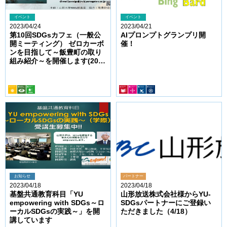
イベント
イベント
2023/04/24
2023/04/21
第10回SDGsカフェ（一般公
AIプロンプトグランプリ開
開ミーティング） ゼロカーボ
催！
ンを目指して～飯豊町の取り
組み紹介～を開催します(2023
年5月18日木曜日16：30~)
お知らせ
パートナー
2023/04/18
2023/04/18
基盤共通教育科目「YU
山形放送株式会社様からYU-
empowering with SDGs～ロ
SDGsパートナーにご登録い
ーカルSDGsの実践～」を開
ただきました（4/18）
講しています