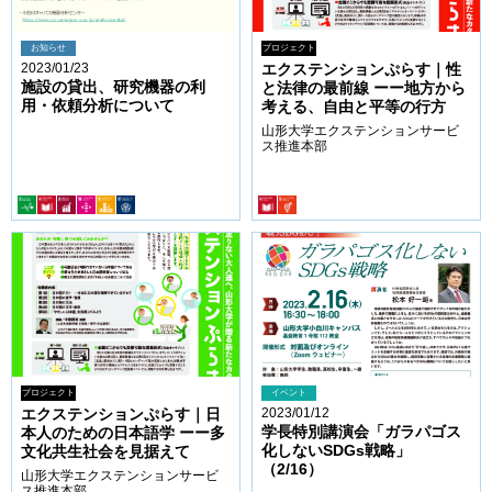
お知らせ
プロジェクト
2023/01/23
エクステンションぷらす｜性
施設の貸出、研究機器の利
と法律の最前線 ーー地方から
用・依頼分析について
考える、自由と平等の行方
山形大学エクステンションサービ
ス推進本部
プロジェクト
イベント
エクステンションぷらす｜日
2023/01/12
学長特別講演会「ガラパゴス
本人のための日本語学 ーー多
化しないSDGs戦略」
文化共生社会を見据えて
（2/16）
山形大学エクステンションサービ
ス推進本部