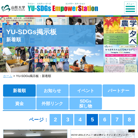
YU-SDGs掲示板
新着順
ホーム
> YU-SDGs掲示板：新着順
新着順
お知らせ
イベント
パートナー
SDGs
資金
外部リンク
探し物
2
3
4
5
6
7
8
ページ：