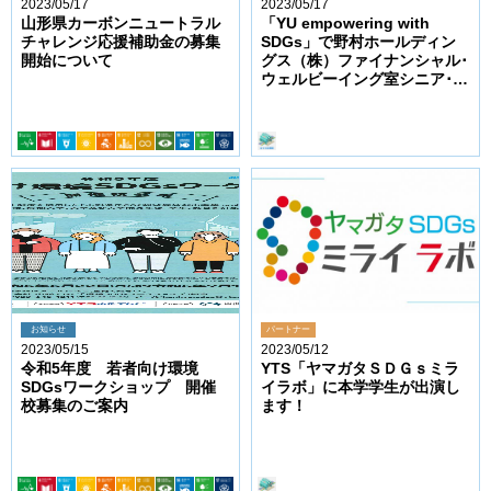
2023/05/17
2023/05/17
山形県カーボンニュートラル
「YU empowering with
チャレンジ応援補助金の募集
SDGs」で野村ホールディン
開始について
グス（株）ファイナンシャル･
ウェルビーイング室シニア･ア
ソシエイト 福岡友輔様から
講演いただきました（5/16）
お知らせ
パートナー
2023/05/15
2023/05/12
令和5年度 若者向け環境
YTS「ヤマガタＳＤＧｓミラ
SDGsワークショップ 開催
イラボ」に本学学生が出演し
校募集のご案内
ます！