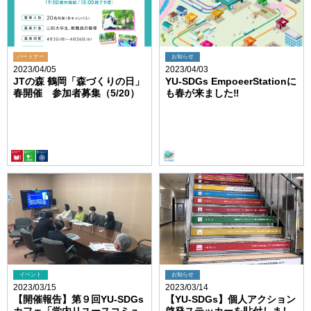
パートナー
お知らせ
2023/04/05
2023/04/03
JTの森 鶴岡「森づくりの日」
YU-SDGs EmpoeerStationに
春開催 参加者募集（5/20）
も春が来ました‼️
イベント
お知らせ
2023/03/15
2023/03/14
【開催報告】第９回YU-SDGs
【YU-SDGs】個人アクション