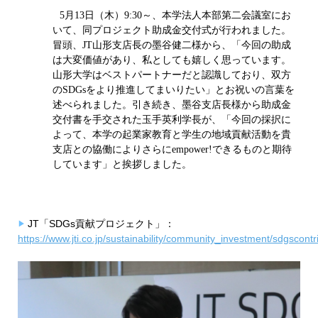
5月13日（木）9:30～、本学法人本部第二会議室にお
いて、同プロジェクト助成金交付式が行われました。
冒頭、JT山形支店長の墨谷健二様から、「今回の助成
は大変価値があり、私としても嬉しく思っています。
山形大学はベストパートナーだと認識しており、双方
のSDGsをより推進してまいりたい」とお祝いの言葉を
述べられました。引き続き、墨谷支店長様から助成金
交付書を手交された玉手英利学長が、「今回の採択に
よって、本学の起業家教育と学生の地域貢献活動を貴
支店との協働によりさらにempower!できるものと期待
しています」と挨拶しました。
JT「SDGs貢献プロジェクト」：
https://www.jti.co.jp/sustainability/community_investment/sdgscontr