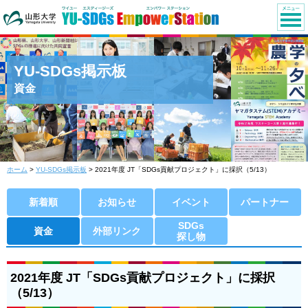
YU-SDGs掲示板
資金
ホーム
>
YU-SDGs掲示板
> 2021年度 JT「SDGs貢献プロジェクト」に採択（5/13）
新着順
お知らせ
イベント
パートナー
SDGs
資金
外部リンク
探し物
2021年度 JT「SDGs貢献プロジェクト」に採択
（5/13）