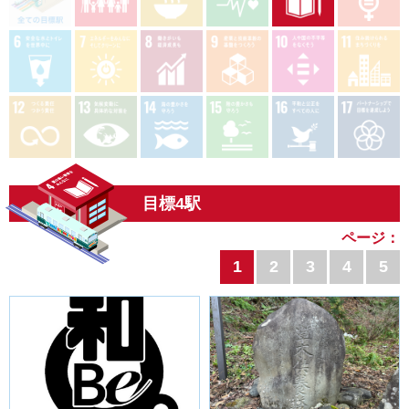
目標4駅
ページ：
1
2
3
4
5