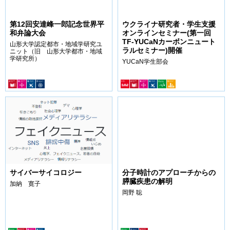
第12回安達峰一郎記念世界平
ウクライナ研究者・学生支援
和弁論大会
オンラインセミナー(第一回
TF-YUCaNカーボンニュート
山形大学認定都市・地域学研究ユ
ラルセミナー)開催
ニット（旧 山形大学都市・地域
学研究所）
YUCaN学生部会
サイバーサイコロジー
分子時計のアプローチからの
膵臓疾患の解明
加納 寛子
岡野 聡