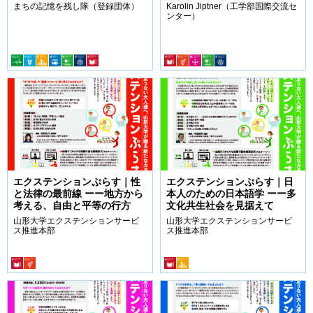
まちの記憶を残し隊（登録団体）
Karolin Jiptner（工学部国際交流セ
ンター）
エクステンションぷらす｜性
エクステンションぷらす｜日
と法律の最前線 ーー地方から
本人のための日本語学 ーー多
考える、自由と平等の行方
文化共生社会を見据えて
山形大学エクステンションサービ
山形大学エクステンションサービ
ス推進本部
ス推進本部