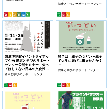
こころの調子をくずしたと
健康と学びのサポートーセンター
き、上手にサポートできるよ
うコツをまなぼう！〜」
附属博物館イベントタイアッ
第７回 親子のつどい～親子
プ企画 健康と学びのサポート
で大学に遊びに来ませんか？
センター公開セミナー「失っ
～
てほしくない日本の文化性
健康と学びのサポートセンター
―消滅危惧武道用語―」
健康と学びのサポートセンター