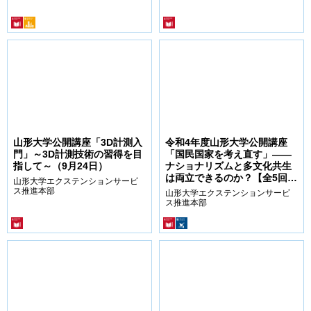
山形大学公開講座「3D計測入
令和4年度山形大学公開講座
門」～3D計測技術の習得を目
「国民国家を考え直す」――
指して～（9月24日）
ナショナリズムと多文化共生
は両立できるのか？【全5回】
山形大学エクステンションサービ
9/13・9/20・9/27・10/4・
ス推進本部
山形大学エクステンションサービ
10/11
ス推進本部