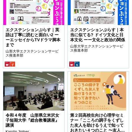
エクステンションぷらす｜英
エクステンションぷらす｜本
語は丁寧に読むと面白い2 ー
当に似てる? ドイツ文化と日
ーエッセイからTVドラマ脚本
本文化 ーー文化と政治の関係
まで
山形大学エクステンションサービ
ス推進本部
山形大学エクステンションサービ
ス推進本部
令和４年度 山形県立米沢女
第２回高校生向け心理学セミ
子短期大学『総合教養講座』
ナー「こころの調子をくずし
講演
た友人を助けるうえで知って
おきたい４つのこと 〜友人が
Karolin Jiptner