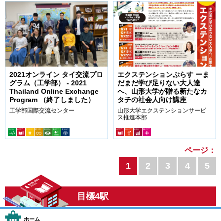
2021オンライン タイ交流プロ
エクステンションぷらす ーま
グラム（工学部） - 2021
だまだ学び足りない大人達
Thailand Online Exchange
へ、山形大学が贈る新たなカ
Program （終了しました）
タチの社会人向け講座
工学部国際交流センター
山形大学エクステンションサービ
ス推進本部
ページ：
1
2
3
4
5
目標4駅
ホーム