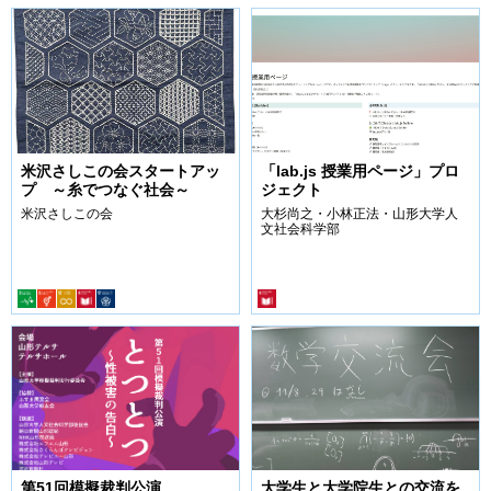
米沢さしこの会スタートアッ
「lab.js 授業用ページ」プロ
プ ～糸でつなぐ社会～
ジェクト
米沢さしこの会
大杉尚之・小林正法・山形大学人
文社会科学部
第51回模擬裁判公演
大学生と大学院生との交流を