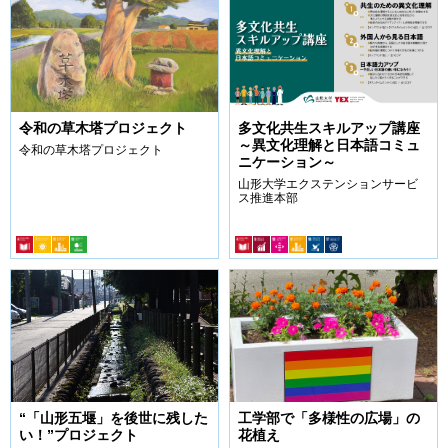
令和の草木塔プロジェクト
多文化共生スキルアップ講座
～異文化理解と日本語コミュ
令和の草木塔プロジェクト
ニケーション～
山形大学エクステンションサービ
ス推進本部
“「山形五堰」を後世に残した
工学部で「多様性の広場」の
い！”プロジェクト
花植え