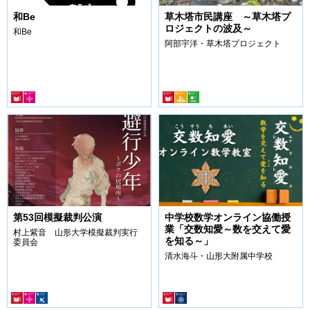
和Be
草木塔市民講座 ～草木塔プ
ロジェクトの波及～
和Be
阿部宇洋・草木塔プロジェクト
第53回模擬裁判公演
中学校数学オンライン協働授
業「交数知愛～数を交えて愛
村上紫音 山形大学模擬裁判実行
を知る～」
委員会
清水海斗・山形大附属中学校