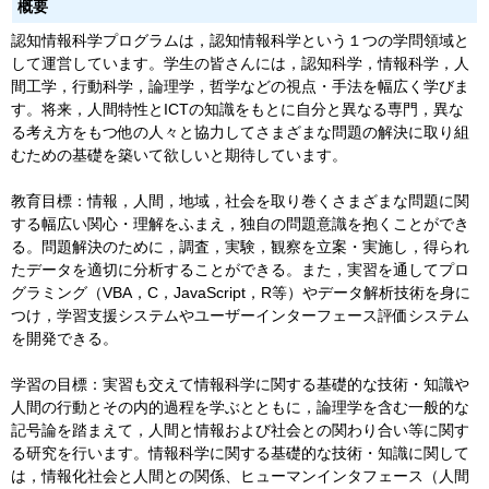
概要
認知情報科学プログラムは，認知情報科学という１つの学問領域と
して運営しています。学生の皆さんには，認知科学，情報科学，人
間工学，行動科学，論理学，哲学などの視点・手法を幅広く学びま
す。将来，人間特性とICTの知識をもとに自分と異なる専門，異な
る考え方をもつ他の人々と協力してさまざまな問題の解決に取り組
むための基礎を築いて欲しいと期待しています。
教育目標：情報，人間，地域，社会を取り巻くさまざまな問題に関
する幅広い関心・理解をふまえ，独自の問題意識を抱くことができ
る。問題解決のために，調査，実験，観察を立案・実施し，得られ
たデータを適切に分析することができる。また，実習を通してプロ
グラミング（VBA，C，JavaScript，R等）やデータ解析技術を身に
つけ，学習支援システムやユーザーインターフェース評価システム
を開発できる。
学習の目標：実習も交えて情報科学に関する基礎的な技術・知識や
人間の行動とその内的過程を学ぶとともに，論理学を含む一般的な
記号論を踏まえて，人間と情報および社会との関わり合い等に関す
る研究を行います。情報科学に関する基礎的な技術・知識に関して
は，情報化社会と人間との関係、ヒューマンインタフェース（人間