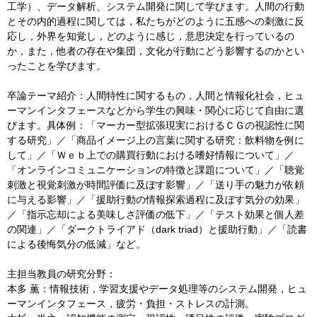
工学）、データ解析、システム開発に関して学びます。人間の行動
とその内的過程に関しては，私たちがどのように五感への刺激に反
応し，外界を知覚し，どのように感じ，意思決定を行っているの
か，また，他者の存在や集団，文化が行動にどう影響するのかとい
ったことを学びます。
卒論テーマ紹介：人間特性に関するもの，人間と情報化社会，ヒュ
ーマンインタフェースなどから学生の興味・関心に応じて自由に選
びます。具体例：「マーカー型拡張現実におけるＣＧの視認性に関
する研究」／「商品イメージ上の言葉に関する研究：飲料物を例に
して」／「Ｗｅｂ上での購買行動における嗜好情報について」／
「オンラインコミュニケーションの特徴と課題について」／「聴覚
刺激と視覚刺激が時間評価に及ぼす影響」／「送り手の魅力が依頼
に与える影響」／「援助行動の情報探索過程に及ぼす気分の効果」
／「指示忘却による美味しさ評価の低下」／「テスト効果と個人差
の関連」／「ダークトライアド（dark triad）と援助行動」／「読書
による後悔気分の低減」など。
主担当教員の研究分野：
本多 薫：情報技術，学習支援やデータ処理等のシステム開発，ヒュ
ーマンインタフェース，疲労・負担・ストレスの計測。