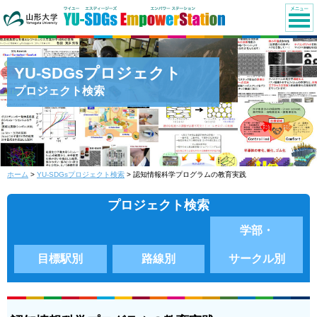
YU-SDGsプロジェクト
プロジェクト検索
ホーム
>
YU-SDGsプロジェクト検索
> 認知情報科学プログラムの教育実践
プロジェクト検索
学部・
目標駅別
路線別
サークル別