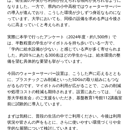
は、衛生面の不安から利用が控えられる傾向が見られるように
なりました。一方で、県内の小中高校ではウォーターサーバー
の導入が進んでおり、こうした環境が少しずつ身近なものにな
っています。大学においても、同様の設備を求める声は今後さ
らに高まっていくと考えられます。
実際に本学で行ったアンケート（2024年度・約1,500件）で
は、半数程度の学生がマイボトルを持ち歩いている一方で、
「学内に給水設備が少ない」と感じている声が多く寄せられま
した。約20％にあたる300名ほどの学生からは、給水環境の整
備を望む具体的な要望も挙がっています。
今回のウォーターサーバー設置は、こうした声に応えるととも
に、プラスチックごみ削減といったSDGsの取り組みにもつな
がるものです。マイボトルの利用が広がることで、ごみの削減
や処理コストの軽減も期待されます。設置にあたっては、「山
形大学校友会」のご支援をいただき、基盤教育1号館112講義室
前に試験的に導入しています。
まずは気軽に、普段の生活の中でご利用ください。今後は利用
状況や皆さんの声をもとに、さらに使いやすい環境づくりや全
学的な展開について検討していきます。