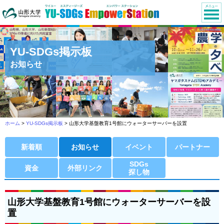
YU-SDGs掲示板
お知らせ
ホーム
>
YU-SDGs掲示板
> 山形大学基盤教育1号館にウォーターサーバーを設置
新着順
お知らせ
イベント
パートナー
SDGs
資金
外部リンク
探し物
山形大学基盤教育1号館にウォーターサーバーを設
置