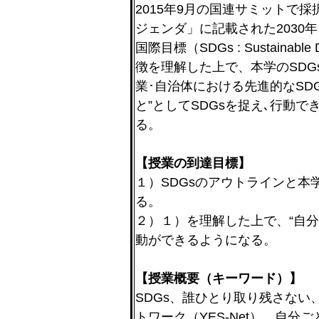
2015年9月の国連サミットで採
ジェンダ」に記載された2030
国際目標（SDGs : Sustainabl
徴を理解した上で、本学のSDG
業･自治体における先進的なSD
と”としてSDGsを捉え､行動
る。
【授業の到達目標】
１）SDGsのアウトラインと本
る。
２）１）を理解した上で、“自分
動ができるようになる。
【授業概要（キーワード）】
SDGs、誰ひとり取り残さない、
トワーク（YES-Net）、自分