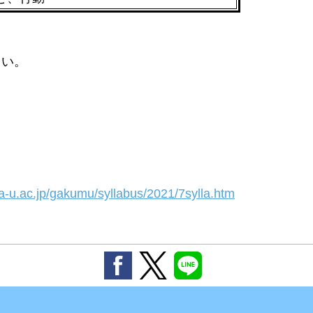
さい。
-u.ac.jp/gakumu/syllabus/2021/7sylla.htm