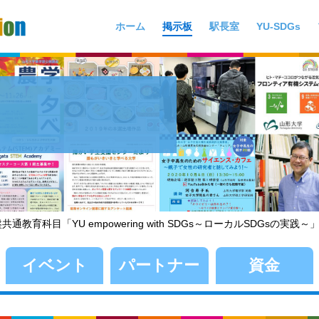
ホーム
掲示板
駅長室
YU-SDGs
通教育科目「YU empowering with SDGs～ローカルSDGsの実践
イベント
パートナー
資金