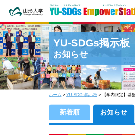
YU-SDGs掲示板
お知らせ
ホーム
>
YU-SDGs掲示板
> 【学内限定】基盤共
新着順
お知らせ