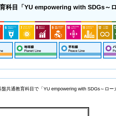
「YU empowering with SDG
共通教育科目で「YU empowering with SDGs～