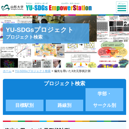
YU-SDGsプロジェクト
プロジェクト検索
ホーム
>
YU-SDGsプロジェクト検索
> 偏光を用いた3次元形状計測
プロジェクト検索
学部・
目標駅別
路線別
サークル別