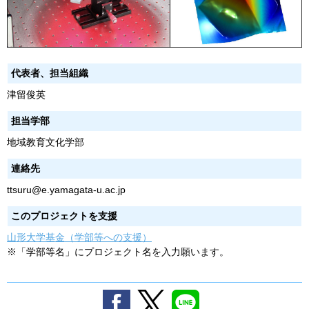
代表者、担当組織
津留俊英
担当学部
地域教育文化学部
連絡先
ttsuru@e.yamagata-u.ac.jp
このプロジェクトを支援
山形大学基金（学部等への支援）
※「学部等名」にプロジェクト名を入力願います。