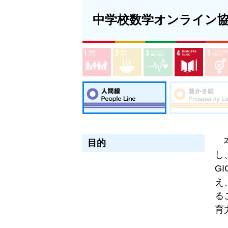
中学校数学オンライン
本
目的
し
G
え
る
育