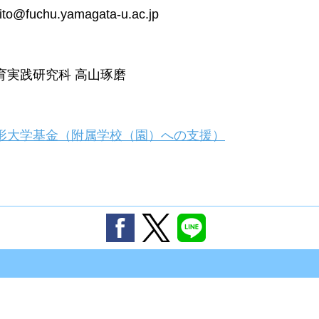
ito@fuchu.yamagata-u.ac.jp
育実践研究科 高山琢磨
形大学基金（附属学校（園）への支援）