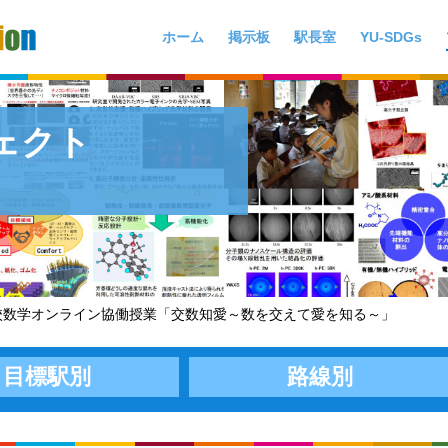
ホーム
掲示板
駅長室
YU-SDGs
ジェクト
校数学オンライン協働授業「交数知愛～数を交えて愛を知る～」
目標駅別
路線別