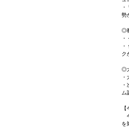
・
勢
◎
・
・
ク
◎
・
・
ム
【
今
を