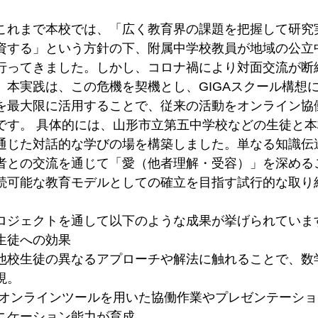
れまで本校では、「広く教育界の課題を把握して研究
資する」という方針の下、附属中学校教員が地域の公立
行ってきました。しかし、コロナ禍により対面交流が断
。本実践は、この危機を契機とし、GIGAスクール構想
を最大限に活用することで、従来の活動をオンライン協
です。 具体的には、山形市立第五中学校などの生徒と
通じた対話的な学びの場を構築しました。単なる知識伝
者との交流を通じて「愛（他者理解・受容）」を深める
続可能な教育モデルとしての確立を目指す試行的な取り
ロジェクトを通して以下のような成果が挙げられていま
生徒への効果
他校生徒の異なるアプローチや解法に触れることで、数
現。
 オンラインツールを用いた協働作業やプレゼンテーシ
ニケーション能力が育成。