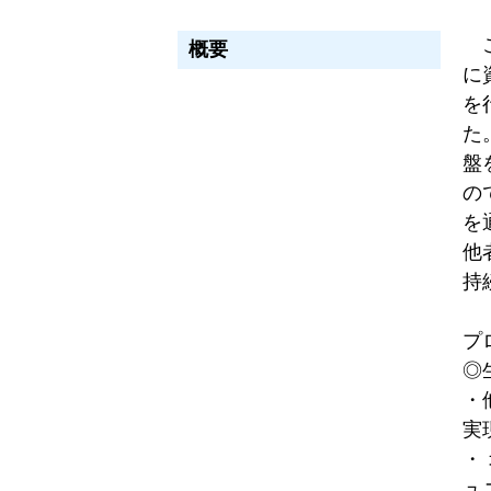
こ
概要
に
を
た
盤
の
を
他
持
プ
◎
・
実
・
ュ