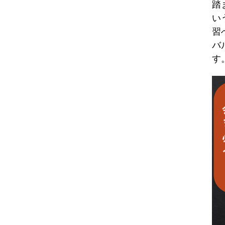
踏
い
習
バ
す