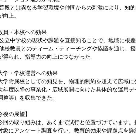
 普段とは異なる学習環境や仲間からの刺激により、知
が向上。
教員・本校への効果
 公立中学校の現状や課題を直接知ることで、地域に根
 他校教員とのティーム・ティーチングや協議を通じ、
が得られ、指導力の向上につながった。
大学・学校運営への効果
大学附属校としての知見を、物理的制約を超えて広域に
次年度以降の事業化・広域展開に向けた具体的な運用デ
調整等）を収集できた。
今後の展望】
回の取り組みは、あくまで試行と位置づけています。
対象にアンケート調査を行い、教育的効果や課題点を詳