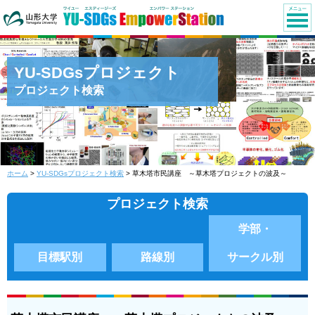
YU-SDGsプロジェクト
プロジェクト検索
ホーム
>
YU-SDGsプロジェクト検索
> 草木塔市民講座 ～草木塔プロジェクトの波及～
プロジェクト検索
学部・
目標駅別
路線別
サークル別