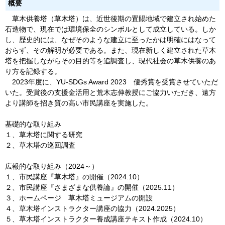
概要
草木供養塔（草木塔）は、近世後期の置賜地域で建立され始めた
石造物で、現在では環境保全のシンボルとして成立している。しか
し、歴史的には、なぜそのような建立に至ったかは明確にはなって
おらず、その解明が必要である。また、現在新しく建立された草木
塔を把握しながらその目的等を追調査し、現代社会の草木供養のあ
り方を記録する。
2023年度に、YU-SDGs Award 2023 優秀賞を受賞させていただ
いた。受賞後の支援金活用と荒木志伸教授にご協力いただき、遠方
より講師を招き質の高い市民講座を実施した。
基礎的な取り組み
１、草木塔に関する研究
２、草木塔の巡回調査
広報的な取り組み（2024～）
１、市民講座『草木塔』の開催（2024.10）
２、市民講座『さまざまな供養論』の開催（2025.11）
３、ホームページ 草木塔ミュージアムの開設
４、草木塔インストラクター講座の協力（2024.2025）
５、草木塔インストラクター養成講座テキスト作成（2024.10）